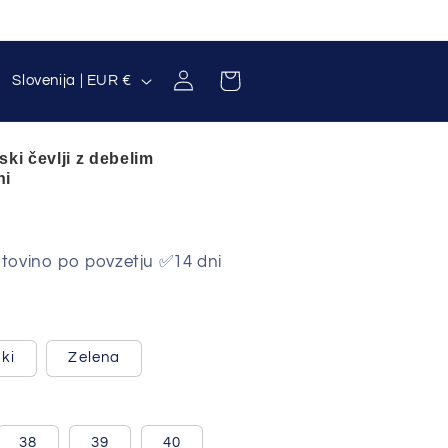
D
Prijava
Košarica
Slovenija | EUR €
r
ž
ki čevlji z debelim
a
ni
v
a
ovino po povzetju ✅14 dni
/
r
e
ki
Zelena
g
Različica
Različica
je
je
razprodana
razprodana
i
ali
ali
ni
ni
j
na
na
38
39
40