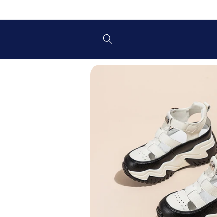
Preskoči
na
vsebino
Preskoči
na
informacije
o izdelku