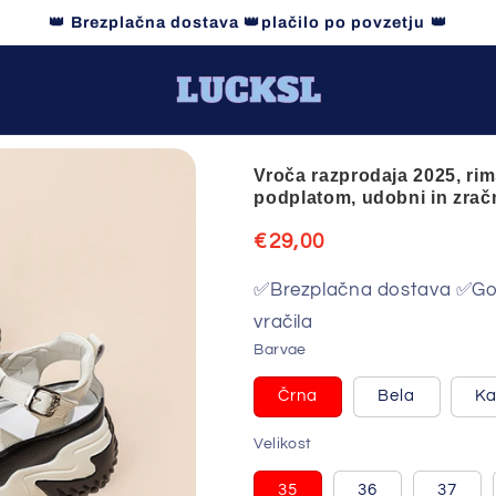
👑 Brezplačna dostava 👑plačilo po povzetju 👑
Vroča razprodaja 2025, rims
podplatom, udobni in zrač
Redna
€29,00
cena
✅Brezplačna dostava ✅Got
vračila
Barvae
Črna
Bela
Ka
Različica
Različica
je
je
razprodana
razprodana
Velikost
ali
ali
ni
ni
na
na
35
36
37