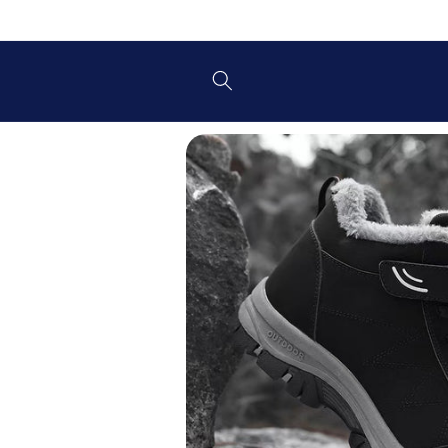
Preskoči
na
vsebino
Preskoči
na
informacije
o izdelku