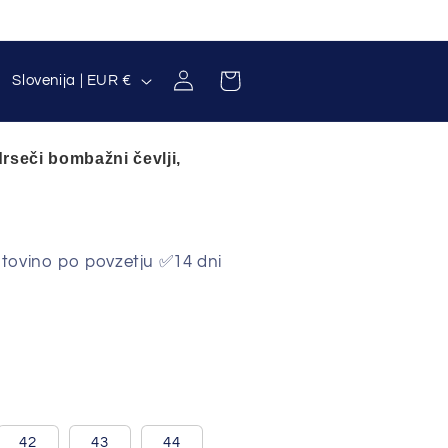
D
Prijava
Košarica
Slovenija | EUR €
r
ž
seči bombažni čevlji,
a
v
a
ovino po povzetju ✅14 dni
/
r
e
g
i
j
42
43
44