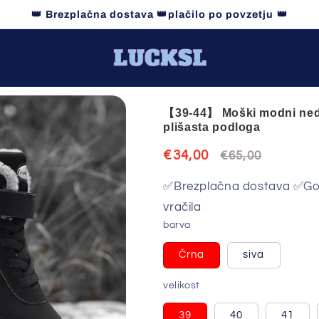
👑 Brezplačna dostava 👑plačilo po povzetju 👑
【39-44】 Moški modni nedr
plišasta podloga
Znižana
€34,00
Redna
€65,00
cena
cena
✅Brezplačna dostava ✅Got
vračila
barva
Črna
siva
Različica
Različica
je
je
razprodana
razprodana
velikost
ali
ali
ni
ni
na
na
39
40
41