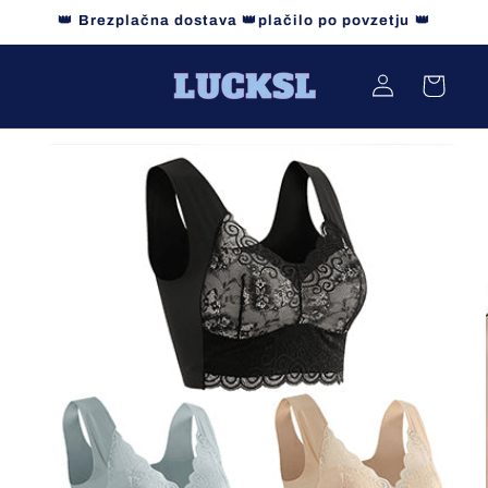
Preskoči
👑 Brezplačna dostava 👑plačilo po povzetju 👑
na
vsebino
Prijava
Košarica
Preskoči
na
informacije
o izdelku