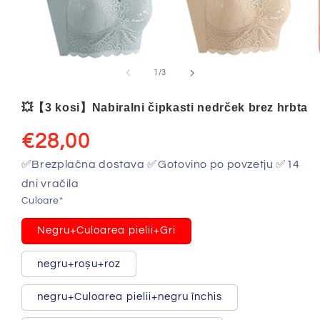
od
1
/
3
💥【3 kosi】Nabiralni čipkasti nedrček brez hrbta
Redna
€28,00
cena
✅Brezplačna dostava ✅Gotovino po povzetju ✅14
dni vračila
Culoare*
Negru+Culoarea pielii+Gri
Različica
je
razprodana
negru+roșu+roz
ali
Različica
ni
je
na
razprodana
negru+Culoarea pielii+negru închis
voljo
ali
Različica
ni
je