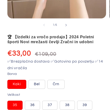
od
1
/
5
🏆 【Izdelki za vročo prodajo】2024 Poletni
športi Novi mrežasti čevlji Zračni in udobni
Znižana
Redna
€33,00
€109,00
cena
cena
✅Brezplačna dostava ✅Gotovino po povzetju ✅14
dni vračila
Barva
Kaki
Bel
Črn
Različica
Različica
Različica
je
je
je
razprodana
razprodana
razprodana
Velikost
ali
ali
ali
ni
ni
ni
na
na
na
35
36
37
38
39
voljo
voljo
voljo
Različica
Različica
Različica
Različica
Različica