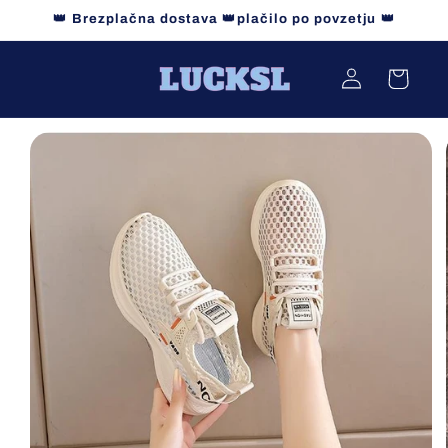
Preskoči
👑 Brezplačna dostava 👑plačilo po povzetju 👑
na
vsebino
Prijava
Košarica
Preskoči
na
informacije
o izdelku